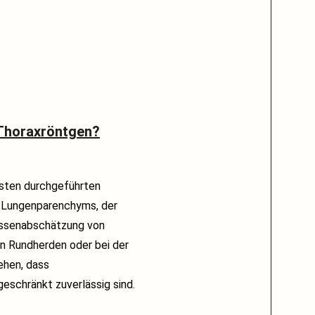
Thoraxröntgen?
gsten durchgeführten
s Lungenparenchyms, der
rössenabschätzung von
en Rundherden oder bei der
ehen, dass
eschränkt zuverlässig sind.