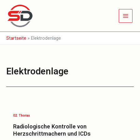
Zum
Inhalt
springen
Startseite
»
Elektrodenlage
Elektrodenlage
Radiologische
Kontrolle
von
02. Thorax
Herzschrittmachern
Radiologische Kontrolle von
und
Herzschrittmachern und ICDs