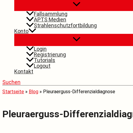
Fallsammlung
APTS Medien
Strahlenschutzfortbildung
Konto
Login
Registrierung
Tutorials
Logout
Kontakt
Suchen
Startseite
»
Blog
»
Pleuraerguss-Differenzialdiagnose
Pleuraerguss-Differenzialdia