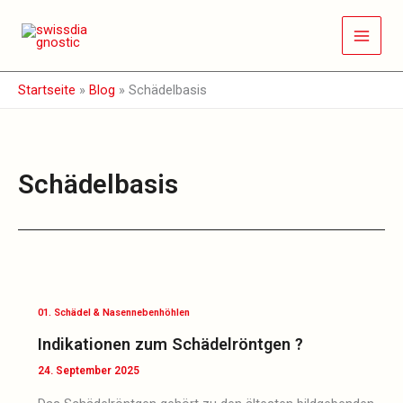
Zum
Inhalt
springen
Startseite
»
Blog
»
Schädelbasis
Schädelbasis
Indikationen
zum
Schädelröntgen
?
01. Schädel & Nasennebenhöhlen
Indikationen zum Schädelröntgen ?
24. September 2025