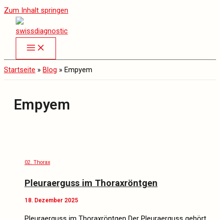
Zum Inhalt springen
Startseite
»
Blog
»
Empyem
Empyem
02. Thorax
Pleuraerguss im Thoraxröntgen
18. Dezember 2025
Pleuraerguss im Thoraxröntgen Der Pleuraerguss gehört