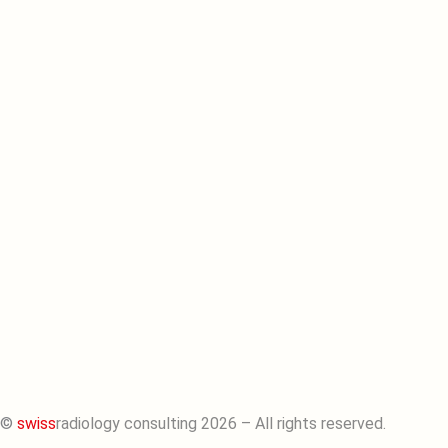
©
swiss
radiology consulting 2026 – All rights reserved.